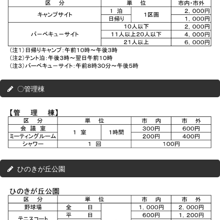
〇管理棟
ひのきが丘公園