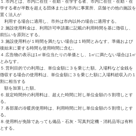
１.市内とは、市内に在住・在勤・在学する者、市内に在住・在勤・在
学する者が半数を超える団体または市内に事業所、店舗その他の施設を
置く法人が
利用する場合に適用し、市外は市内以外の場合に適用する。
２.施設使用料金は、利用許可申請書に記載の利用時間を基に徴収し、
前払いを原則とする。
３.施設使用料が１時間を満たない場合は１時間とみなす。準備および
後始末に要する時間も使用時間に含む。
４.広告物の表示は1㎡単位当たりの単価とし、1㎡に満たない場合は1㎡
とみなす。
５.営利目的での利用は、単位金額に３を乗じた額。入場料など金銭を
徴収する場合の使用料は、単位金額に３を乗じた額に入場料総収入の１
割に相当する
額を加算した額。
６.規定時間外の利用料は、超えた時間に対し単位金額の５割増しとす
る。
７.各部屋の冷暖房使用時は、利用時間に対し単位金額の５割増しとす
る。
８.使用料が免除であっても備品・石灰・写真判定機・消耗品等は有料
とする。