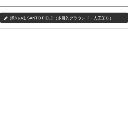
輝きの杜 SANTO FIELD（多目的グラウンド・人工芝Ｂ）