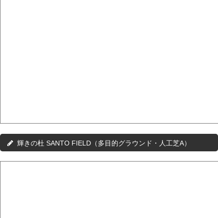
輝きの杜 SANTO FIELD（多目的グラウンド・人工芝A）