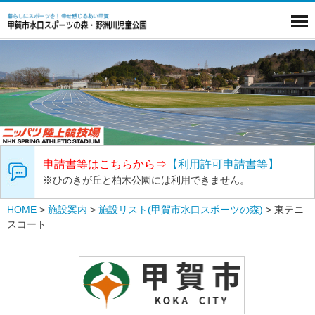
申請書等はこちらから⇒
【利用許可申請書等】
※ひのきが丘と柏木公園には利用できません。
HOME
>
施設案内
>
施設リスト(甲賀市水口スポーツの森)
>
東テニ
スコート