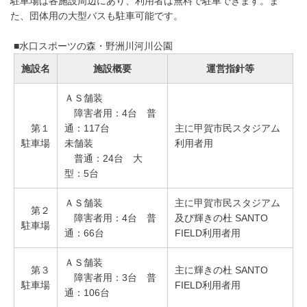
駐車場は各施設周辺にあり、利用者は無料で駐車できます。ま
た、団体用の大型バスも駐車可能です。
■水口スポーツの森・野洲川河川公園
施設名
施設概要
運営指針等
ＡＳ舗装
障害者用：4台 普
第１
通：117台
主に甲賀市民スタジアム
駐車場
未舗装
利用者用
普通：24台 大
型：5台
ＡＳ舗装
主に甲賀市民スタジアム
第２
障害者用：4台 普
及び輝きの杜 SANTO
駐車場
通：66台
FIELD利用者用
ＡＳ舗装
第３
主に輝きの杜 SANTO
障害者用：3台 普
駐車場
FIELD利用者用
通：106台