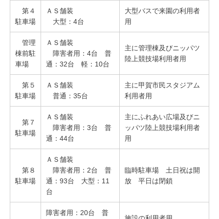
第４
ＡＳ舗装
大型バスで来園の利用者
駐車場
大型：4台
用
管理
ＡＳ舗装
主に管理棟及びニッパツ
棟前駐
障害者用：4台 普
陸上競技場利用者用
車場
通：32台 軽：10台
第５
ＡＳ舗装
主に甲賀市民スタジアム
駐車場
普通：35台
利用者用
ＡＳ舗装
主にふれあい広場及びニ
第７
障害者用：3台 普
ッパツ陸上競技場利用者
駐車場
通：44台
用
ＡＳ舗装
第８
障害者用：2台 普
臨時駐車場 土日祝は開
駐車場
通：93台 大型：11
放 平日は閉鎖
台
障害者用：20台 普
施設の利用者用